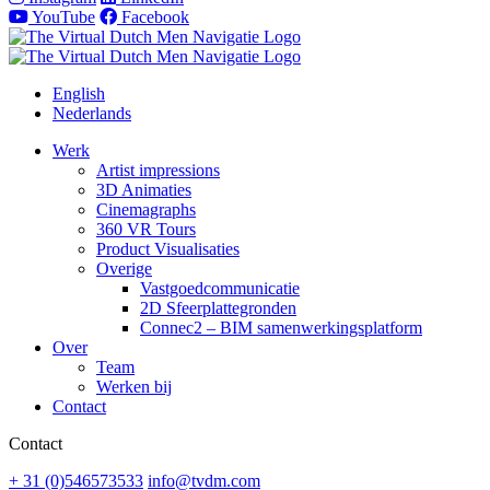
YouTube
Facebook
English
Nederlands
Werk
Artist impressions
3D Animaties
Cinemagraphs
360 VR Tours
Product Visualisaties
Overige
Vastgoedcommunicatie
2D Sfeerplattegronden
Connec2 – BIM samenwerkingsplatform
Over
Team
Werken bij
Contact
Contact
+ 31 (0)546573533
info@tvdm.com